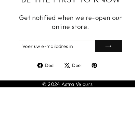
Get notified when we re-open our
online store.
VOER
ABONNEREN
UW
E-
MAILADRES
Delen
Tweet
Pin
IN
Deel
Deel
op
op
op
Facebook
X
Pinterest
© 2024 Astra Velours