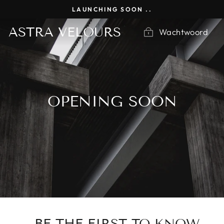
Ga
LAUNCHING SOON ..
naar
inhoud
ASTRA VELOURS
Wachtwoord
OPENING SOON
BE THE FIRST TO KNOW